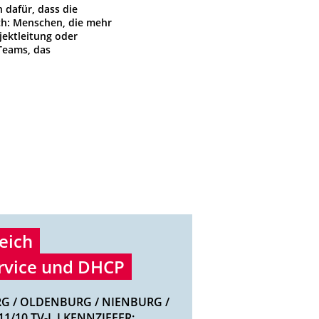
dafür, dass die
ich: Menschen, die mehr
jektleitung oder
 Teams, das
eich
ervice und DHCP
G / OLDENBURG / NIENBURG /
1/10 TV-L I KENNZIFFER: