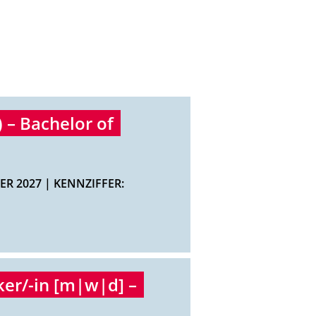
 – Bachelor of
R 2027 | KENNZIFFER:
er/-in [m|w|d] –