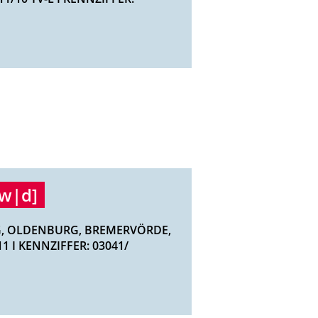
|w|d]
, OLDENBURG, BREMERVÖRDE,
 I KENNZIFFER: 03041/