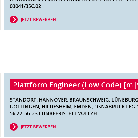
03041/35C.02
JETZT BEWERBEN
Plattform Engineer (Low Code) [m
STANDORT: HANNOVER, BRAUNSCHWEIG, LÜNEBURG
GÖTTINGEN, HILDESHEIM, EMDEN, OSNABRÜCK I EG 11
56.22_56_23 I UNBEFRISTET I VOLLZEIT
JETZT BEWERBEN